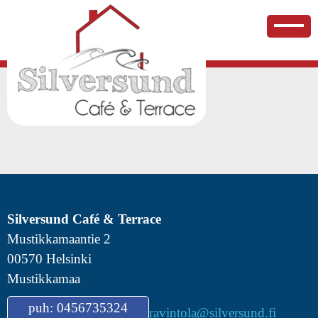
Skip
to
content
Silversund Café & Terrace
Mustikkamaantie 2
00570 Helsinki
Mustikkamaa
puh: 0456735324
ravintola@silversund.fi